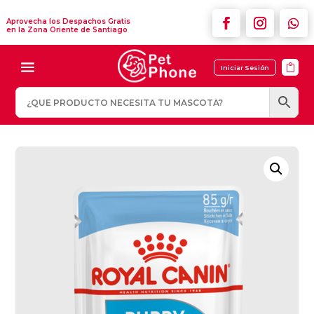
Aprovecha los Despachos Gratis
en la Zona Oriente de Santiago

Iniciar Sesión