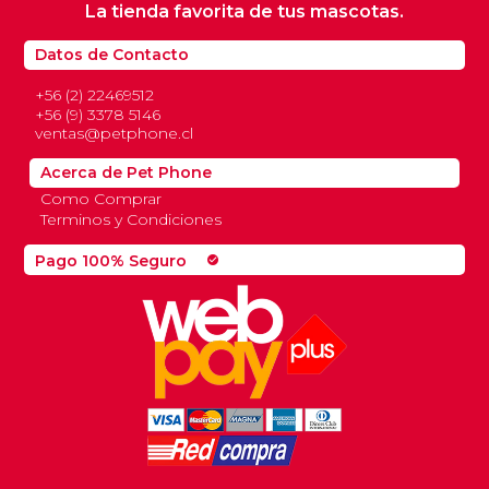
La tienda favorita de tus mascotas.
Datos de Contacto
+56 (2) 22469512
+56 (9) 3378 5146
ventas@petphone.cl
Acerca de Pet Phone
Como Comprar
Terminos y Condiciones
Pago 100% Seguro
check_circle