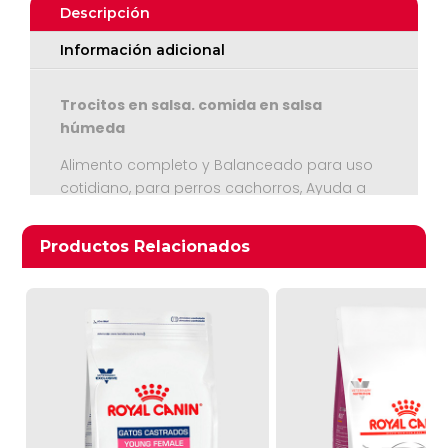
Descripción
Información adicional
Trocitos en salsa. comida en salsa
húmeda
Alimento completo y Balanceado para uso
cotidiano, para perros cachorros, Ayuda a
Ver Carrito
respaldar las defensas naturales de su
cachorro gracias a un complejo de
Seguir Comprando
Productos relacionados
Productos Relacionados
antioxidantes que incluye la vitamina E.