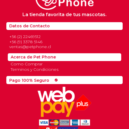
La tienda favorita de tus mascotas.
Datos de Contacto
+56 (2) 22469512
+56 (9) 3378 5146
ventas@petphone.cl
Acerca de Pet Phone
Como Comprar
Terminos y Condiciones
Pago 100% Seguro
check_circle