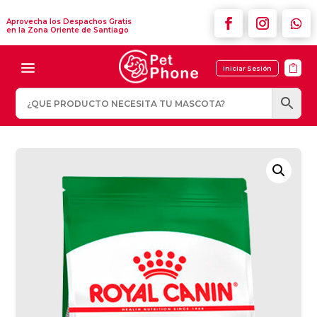
Aprovecha los Despachos Gratis
en la Zona Oriente de Santiago

Iniciar Sesión