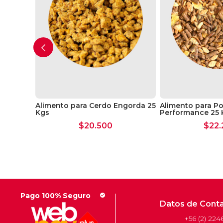
kgs
Alimento para Cerdo Engorda 25
Alimento para Pot
Kgs
Performance 25 
$
20.500
$
22.
Pago 100% Seguro
check_circle
Datos de Cont
+56 (2) 224