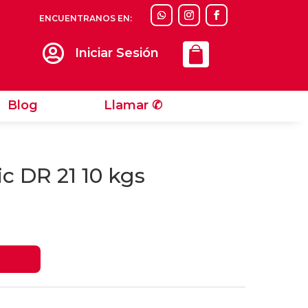
ENCUENTRANOS EN:
Llamar ✆

Iniciar Sesión
Blog
Llamar ✆
c DR 21 10 kgs