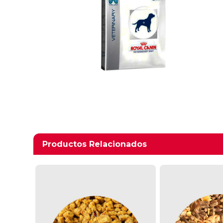
Productos relacionados
Productos Relacionados