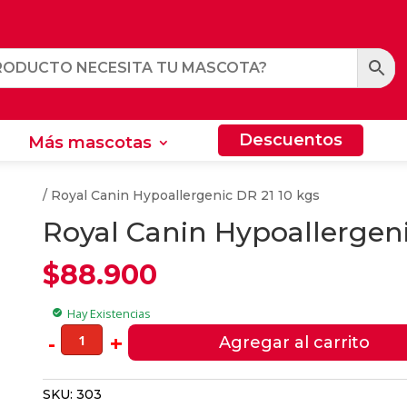
Descuentos
Más mascotas
Descuentos
Más mascotas
dultos
/ Royal Canin Hypoallergenic DR 21 10 kgs
Royal Canin Hypoallergeni
$
88.900
Hay Existencias
check_circle
Royal
-
+
Agregar al carrito
Canin
Hypoallergenic
SKU:
303
DR