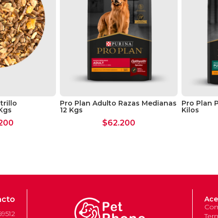
rillo
Pro Plan Adulto Razas Medianas
Pro Plan 
Kgs
12 Kgs
Kilos
200
$
62.200
acto
Ace
Com
69512
Ter