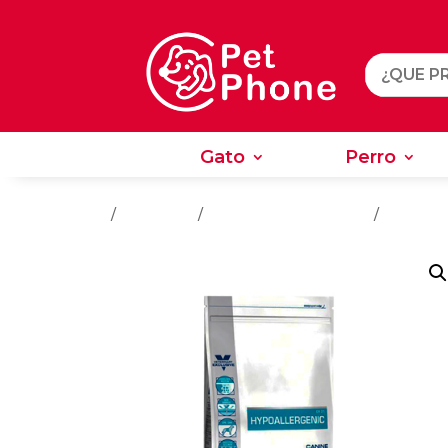
Gato
Perro
Gato
Perro
Inicio
/
Alimentos
/
Alimentos Para Perros
/
Perros A