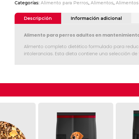
Categorías:
Alimento para Perros
,
Alimentos
,
Alimentos
21
10
kgs
Descripción
Información adicional
cantidad
Alimento para perros adultos en mantenimiento
Alimento completo dietético formulado para reducir
intolerancias. Esta dieta contiene una selección d
Seguir C