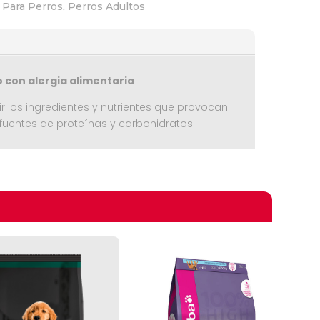
 Para Perros
,
Perros Adultos
 con alergia alimentaria
 los ingredientes y nutrientes que provocan
e fuentes de proteínas y carbohidratos
omprando