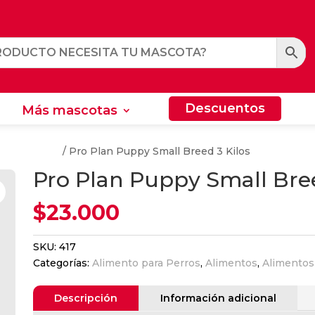
Descuentos
Más mascotas
Descuentos
Más mascotas
s Lactantes
/ Pro Plan Puppy Small Breed 3 Kilos
Pro Plan Puppy Small Bree
$
23.000
SKU:
417
Categorías:
Alimento para Perros
,
Alimentos
,
Alimentos
Descripción
Información adicional