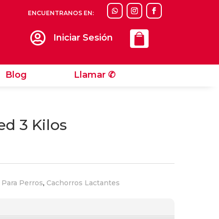
ENCUENTRANOS EN:
Llamar ✆

Iniciar Sesión
Blog
Llamar ✆
d 3 Kilos
 Para Perros
,
Cachorros Lactantes