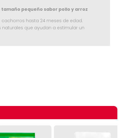
s tamaño pequeño sabor pollo y arroz
ra cachorros hasta 24 meses de edad.
os naturales que ayudan a estimular un
omprando