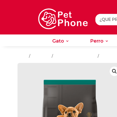
Gato
Perro
Gato
Perro
Inicio
/
Alimentos
/
Alimentos Para Perros
/
Cachorro