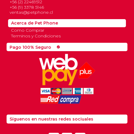
+56 (2) 22469512
+56 (9) 3378 5146
ventas@petphone.cl
Acerca de Pet Phone
Como Comprar
Terminos y Condiciones
Pago 100% Seguro
check_circle
Síguenos en nuestras redes sociuales