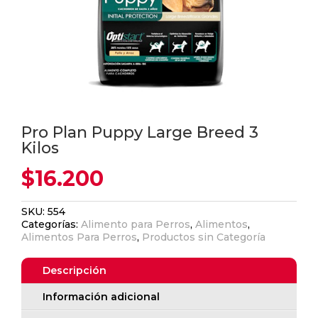
Pro Plan Puppy Large Breed 3
Kilos
$
16.200
SKU:
554
Categorías:
Alimento para Perros
,
Alimentos
,
Alimentos Para Perros
,
Productos sin Categoría
Descripción
Información adicional