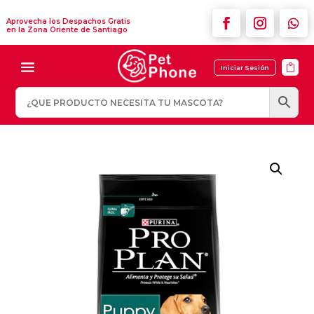
Aprovecha los Despachos Gratis
en la Zona Oriente de Santiago

Iniciar Sesión