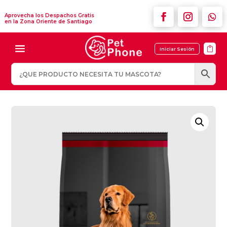
Aprovecha los Despachos Gratis
en la Zona Oriente de Santiago

Iniciar Sesión