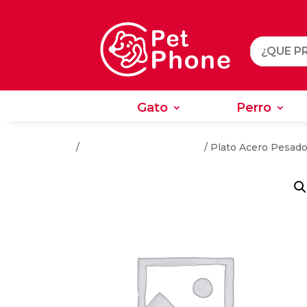
Gato
Perro
Gato
Perro
Inicio
/
Alimento para Mascotas
/ Plato Acero Pesado