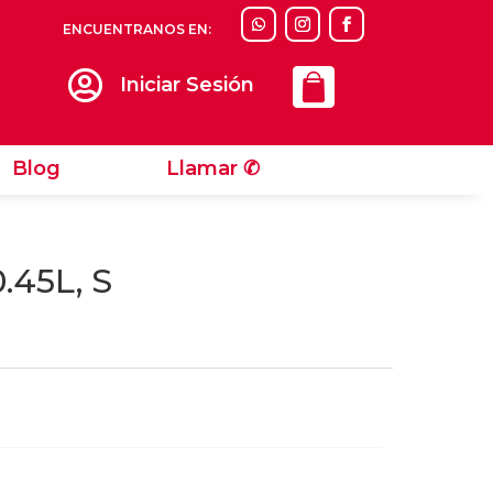
ENCUENTRANOS EN:
Llamar ✆

Iniciar Sesión
Blog
Llamar ✆
.45L, S