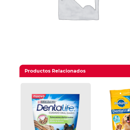
Productos relacionados
Productos Relacionados