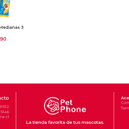
 Medianas 3
990
acto
Ace
Com
69512
Ter
 5146
e.cl
La tienda favorita de tus mascotas.