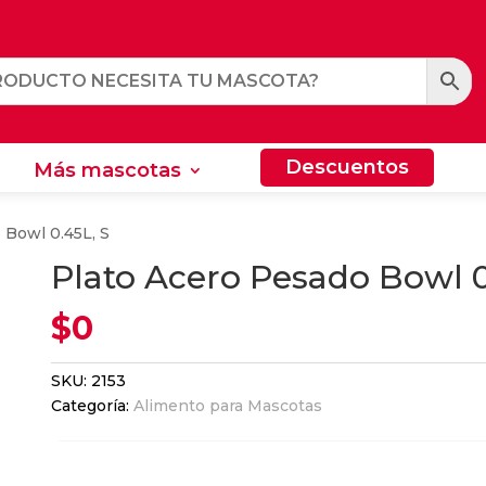
Descuentos
Más mascotas
Descuentos
Más mascotas
 Bowl 0.45L, S
Plato Acero Pesado Bowl 0
$
0
SKU:
2153
Categoría:
Alimento para Mascotas