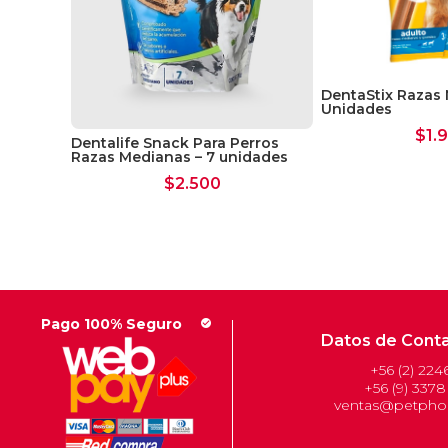
DentaStix Razas
Unidades
$
1.
Dentalife Snack Para Perros
Razas Medianas – 7 unidades
$
2.500
Pago 100% Seguro
check_circle
Datos de Cont
+56 (2) 224
+56 (9) 3378
ventas@petphon