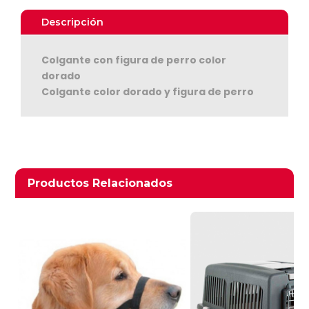
Descripción
Colgante con figura de perro color
dorado
Colgante color dorado y figura de perro
Ver Carrito
Seguir Comprando
Productos relacionados
Productos Relacionados