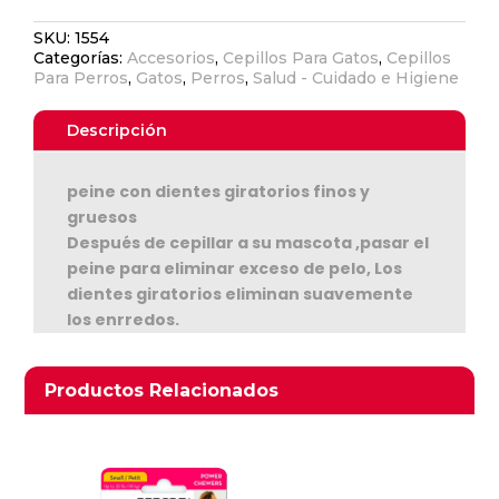
cantidad
SKU:
1554
Categorías:
Accesorios
,
Cepillos Para Gatos
,
Cepillos
Para Perros
,
Gatos
,
Perros
,
Salud - Cuidado e Higiene
Descripción
peine con dientes giratorios finos y
gruesos
Después de cepillar a su mascota ,pasar el
peine para eliminar exceso de pelo, Los
Ver Carrito
dientes giratorios eliminan suavemente
los enrredos.
Seguir Comprando
Productos relacionados
Productos Relacionados