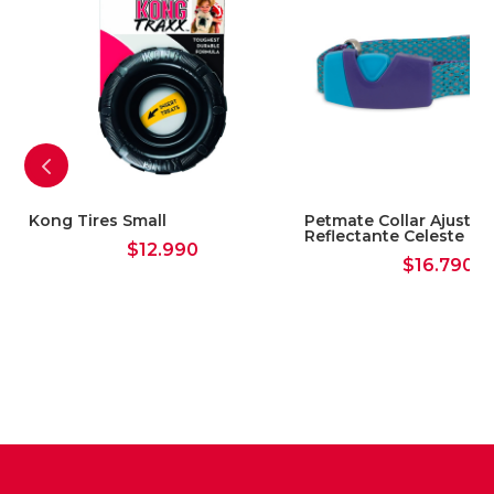
s L
Kong Tires Small
Petmate Collar Ajustab
Reflectante Celeste La
$
12.990
$
16.790