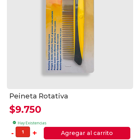
Peineta Rotativa
$
9.750
Hay Existencias
check_circle
Peineta
-
+
Agregar al carrito
Rotativa