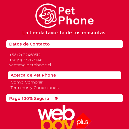
La tienda favorita de tus mascotas.
Datos de Contacto
+56 (2) 22469512
+56 (9) 3378 5146
ventas@petphone.cl
Acerca de Pet Phone
Como Comprar
Terminos y Condiciones
Pago 100% Seguro
check_circle