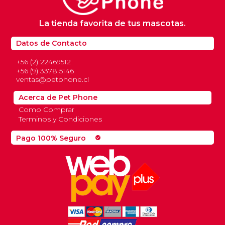
La tienda favorita de tus mascotas.
Datos de Contacto
+56 (2) 22469512
+56 (9) 3378 5146
ventas@petphone.cl
Acerca de Pet Phone
Como Comprar
Terminos y Condiciones
Pago 100% Seguro
check_circle