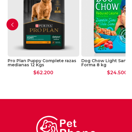
Aceite Vegetal, Glicerol, Minerales y Anti
Oxidantes.
Pro Plan Puppy Complete razas
Dog Chow Light Sano 
medianas 12 Kgs
Forma 8 kg
$
62.200
$
24.500