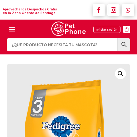
Aprovecha los Despachos Gratis
en la Zona Oriente de Santiago

Iniciar Sesión