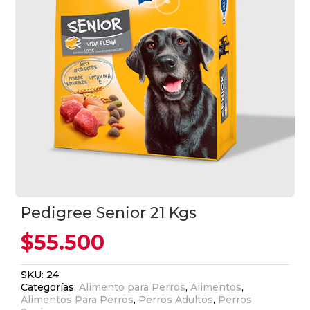
Pedigree Senior 21 Kgs
$
55.500
SKU:
24
Categorías:
Alimento para Perros
,
Alimentos
,
Alimentos Para Perros
,
Perros Adultos
,
Perros