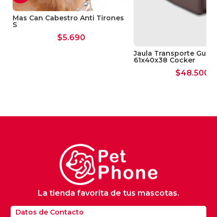
Mas Can Cabestro Anti Tirones
S
$
5.690
Jaula Transporte Gulliv
61x40x38 Cocker
$
48.500
La tienda favorita de tus mascotas.
Datos de Contacto