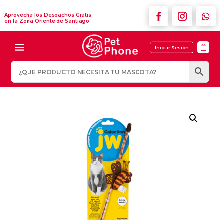
Aprovecha los Despachos Gratis
en la Zona Oriente de Santiago

Iniciar Sesión