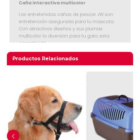
Caña interactiva multicolor
Las entretenidas cañas de pescar JW son
entretención asegurada para tu mascota.
Con atractivos diseños y sus plumas
multicolor la diversión para tu gato esta
garantizada
Ver Carrito
Productos relacionados
Productos Relacionados
Seguir Comprando