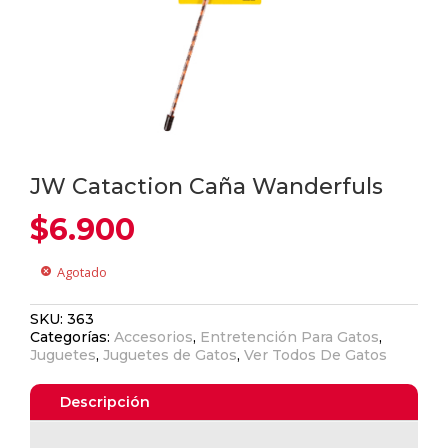
JW Cataction Caña Wanderfuls
$
6.900
Agotado
cancel
SKU:
363
Categorías:
Accesorios
,
Entretención Para Gatos
,
Juguetes
,
Juguetes de Gatos
,
Ver Todos De Gatos
Descripción