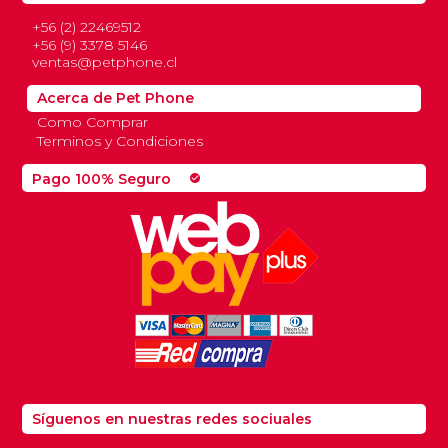
+56 (2) 22469512
+56 (9) 3378 5146
ventas@petphone.cl
Acerca de Pet Phone
Como Comprar
Terminos y Condiciones
Pago 100% Seguro
check_circle
Síguenos en nuestras redes sociuales