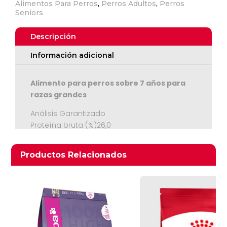
Alimentos Para Perros
,
Perros Adultos
,
Perros
Seniors
Descripción
Información adicional
Alimento para perros sobre 7 años para
razas grandes
Ver Carrito
Análisis Garantizado
Proteína bruta (%)26,0
Seguir Comprando
Aceite bruto (%)10,0
Cenizas brutas (%) 7,0
Productos relacionados
Productos Relacionados
Fibra bruta (%) 3,0
Humedad (%)8,0
Calcio (%)1,17
Fósforo P (%)0,98
Vitamina A (IU/Kg)14.000
Vitamina D3 (IU/Kg)750