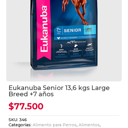
Eukanuba Senior 13,6 kgs Large
Breed +7 años
$
77.500
SKU:
346
Categorías:
Alimento para Perros
,
Alimentos
,