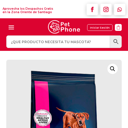
Aprovecha los Despachos Gratis
en la Zona Oriente de Santiago

Iniciar Sesión