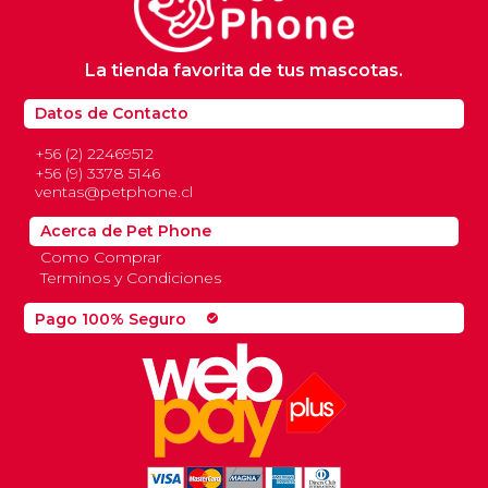
La tienda favorita de tus mascotas.
Datos de Contacto
+56 (2) 22469512
+56 (9) 3378 5146
ventas@petphone.cl
Acerca de Pet Phone
Como Comprar
Terminos y Condiciones
Pago 100% Seguro
check_circle