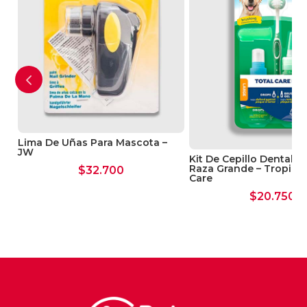
dentro de un pedazo de carne,queso u otro
alimento, o triturado con la comida.
No usar : En Perras durante la Preñez
Lima De Uñas Para Mascota –
JW
Kit De Cepillo Dental P
Raza Grande – Tropicle
$
32.700
Care
$
20.750