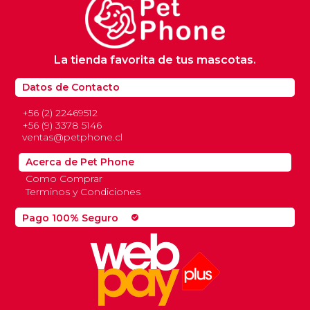
La tienda favorita de tus mascotas.
Datos de Contacto
+56 (2) 22469512
+56 (9) 3378 5146
ventas@petphone.cl
Acerca de Pet Phone
Como Comprar
Terminos y Condiciones
Pago 100% Seguro
check_circle