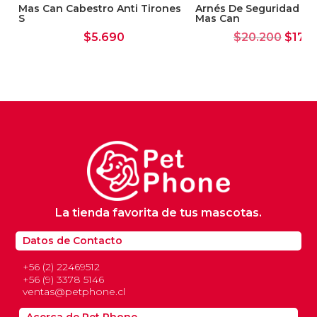
S
Mas Can Cabestro Anti Tirones
Arnés De Seguridad Mul
S
Mas Can
El
$
5.690
$
20.200
$
17.2
preci
origin
era:
$20.2
La tienda favorita de tus mascotas.
Datos de Contacto
+56 (2) 22469512
+56 (9) 3378 5146
ventas@petphone.cl