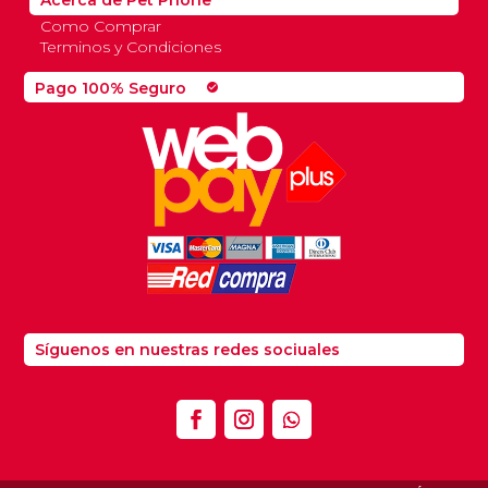
Acerca de Pet Phone
Como Comprar
Terminos y Condiciones
Pago 100% Seguro
check_circle
Síguenos en nuestras redes sociuales