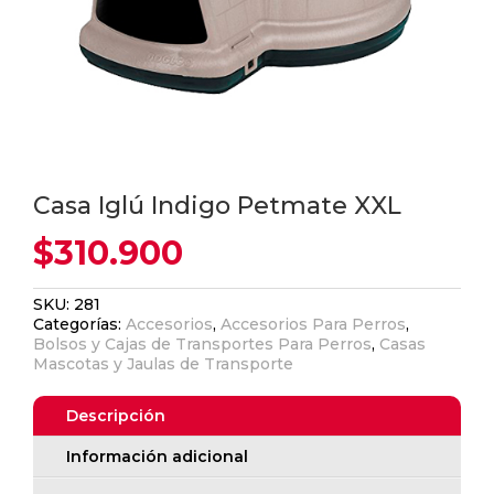
Casa Iglú Indigo Petmate XXL
$
310.900
SKU:
281
Categorías:
Accesorios
,
Accesorios Para Perros
,
Bolsos y Cajas de Transportes Para Perros
,
Casas
Mascotas y Jaulas de Transporte
Descripción
Información adicional