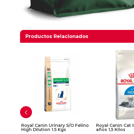
Productos relacionados
Productos Relacionados
Royal Canin Urinary S/O Felino
Royal Canin Cat 
High Dilution 1.5 Kgs
años 1,5 Kilos