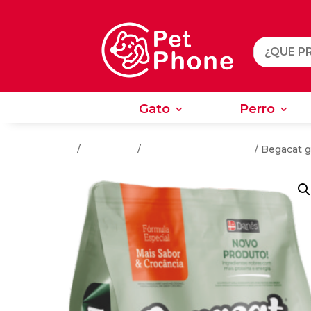
Gato
Perro
Gato
Perro
Inicio
/
Alimentos
/
Alimentos Para Gatos
/ Begacat g