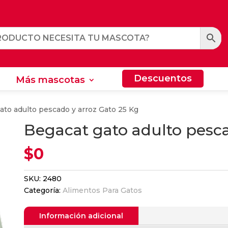
Descuentos
Más mascotas
Descuentos
Más mascotas
ato adulto pescado y arroz Gato 25 Kg
Begacat gato adulto pesca
$
0
SKU:
2480
Categoría:
Alimentos Para Gatos
Información adicional