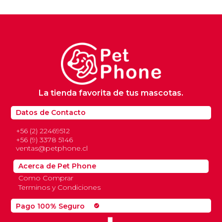
La tienda favorita de tus mascotas.
Datos de Contacto
+56 (2) 22469512
+56 (9) 3378 5146
ventas@petphone.cl
Acerca de Pet Phone
Como Comprar
Terminos y Condiciones
Pago 100% Seguro
check_circle