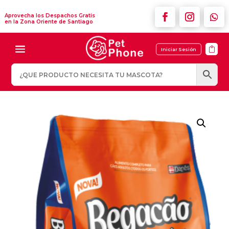
Aprovecha los Despachos Gratis
en la Zona Oriente de Santiago

Iniciar Sesión