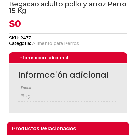
Begacao adulto pollo y arroz Perro
15 Kg
$
0
SKU:
2477
Categoría:
Alimento para Perros
Información adicional
Información adicional
Ver Carrito
Peso
15 kg
Seguir Comprando
Productos relacionados
Productos Relacionados