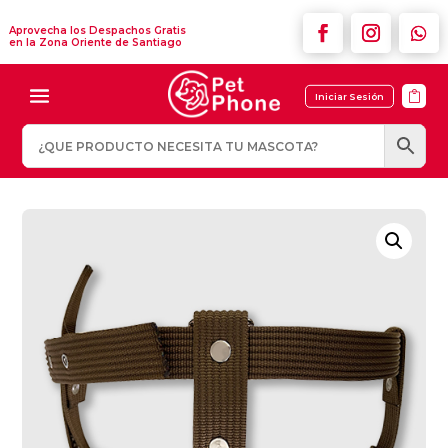
Aprovecha los Despachos Gratis
en la Zona Oriente de Santiago

Iniciar Sesión