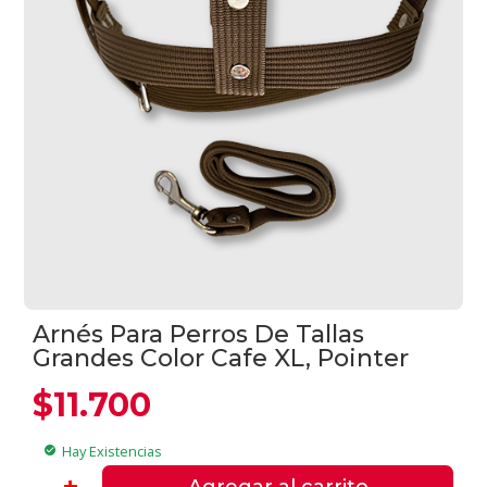
Arnés Para Perros De Tallas
Grandes Color Cafe XL, Pointer
$
11.700
Hay Existencias
check_circle
Arnés
-
+
Agregar al carrito