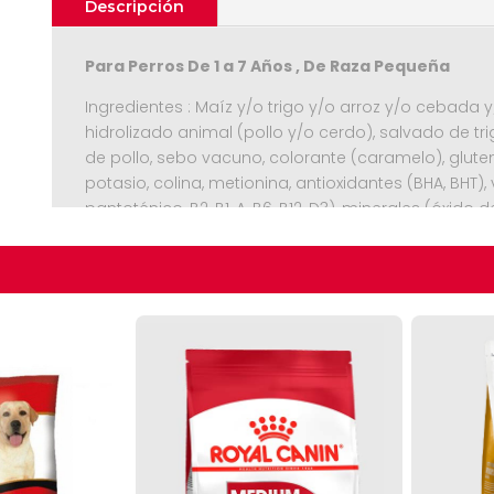
Descripción
Para Perros De 1 a 7 Años , De Raza Pequeña
Ingredientes : Maíz y/o trigo y/o arroz y/o cebada 
hidrolizado animal (pollo y/o cerdo), salvado de tr
de pollo, sebo vacuno, colorante (caramelo), gluten
potasio, colina, metionina, antioxidantes (BHA, BHT), 
pantoténico, B2, B1, A, B6, B12, D3), minerales (óxido 
Seguir C
selenito de sodio), aminoácido (triptófano), espina