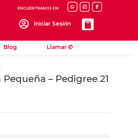
ENCUENTRANOS EN:
Llamar ✆

Iniciar Sesión
Blog
Llamar ✆
s
 Pequeña – Pedigree 21