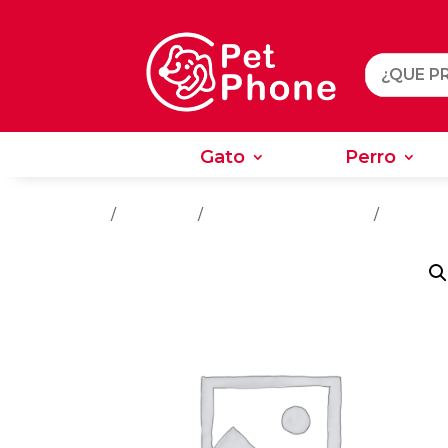
Gato
Perro
Gato
Perro
Inicio
/
Alimentos
/
Alimentos Para Perros
/
Perros A