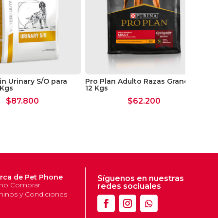
in Urinary S/O para
Pro Plan Adulto Razas Grandes
Roy
 Kgs
12 Kgs
$
87.800
$
62.200
rca de Pet Phone
Síguenos en nuestras
o Comprar
redes sociuales
minos y Condiciones