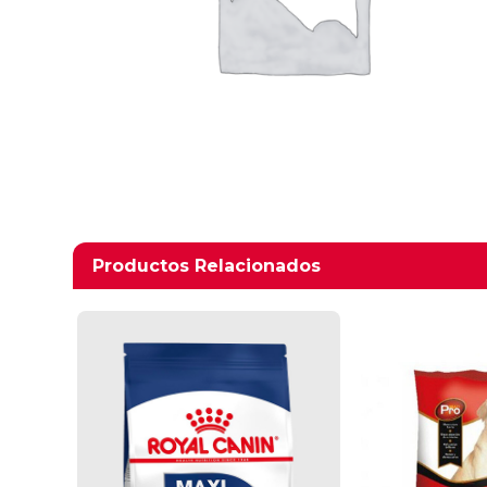
Productos relacionados
Productos Relacionados