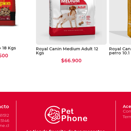
 18 Kgs
Royal Canin Medium Adult 12
Royal Can
Kgs
perro 10.1
500
$
66.900
acto
Ace
Com
69512
Ter
 5146
e.cl