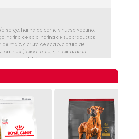
y/o sorgo, harina de carne y hueso vacuno,
igo, harina de soja, harina de subproductos
 de maíz, cloruro de sodio, cloruro de
vitaminas (ácido fólico, E, niacina, ácido
de zinc, cobre tribásico, iodato de calcio,
omprando
ca en polvo, zanahoria en polvo.