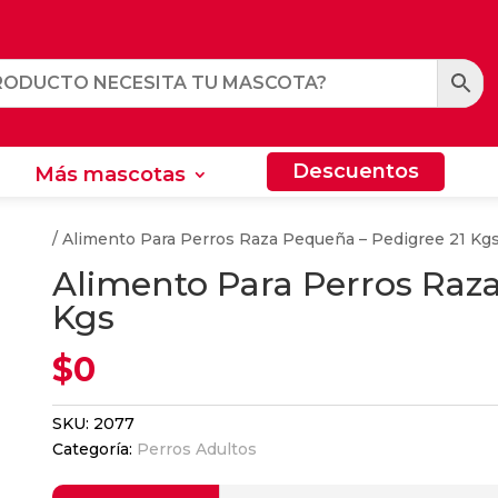
Descuentos
Más mascotas
Descuentos
Más mascotas
dultos
/ Alimento Para Perros Raza Pequeña – Pedigree 21 Kg
Alimento Para Perros Raza
Kgs
$
0
SKU:
2077
Categoría:
Perros Adultos