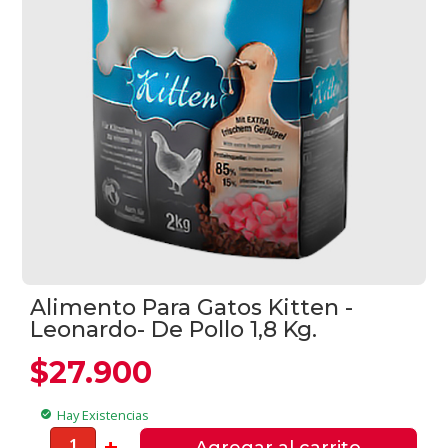
Alimento Para Gatos Kitten -
Leonardo- De Pollo 1,8 Kg.
$
27.900
Hay Existencias
check_circle
Alimento
-
+
Agregar al carrito