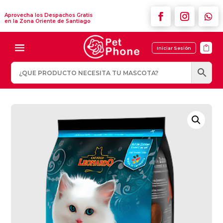
Aprovecha los Despachos Gratis
en la Zona Oriente de Santiago

Iniciar Sesión