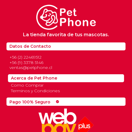
La tienda favorita de tus mascotas.
Datos de Contacto
+56 (2) 22469512
+56 (9) 3378 5146
ventas@petphone.cl
Acerca de Pet Phone
Como Comprar
Terminos y Condiciones
Pago 100% Seguro
check_circle