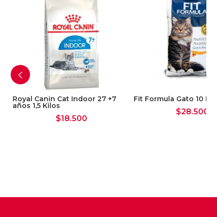
El sistema inmunológico no está todavía
totalmente desarrollado en los gatos
jóvenes. LEONARDO® Kitten contiene ProVital,
una combinación de los ingredientes activos
procedentes de extractos de levadura de
cerveza que facilita y fomenta la función
inmunitaria.
Royal Canin Cat Indoor 27 +7
Fit Formula Gato 10 Kg
años 1,5 Kilos
$
28.500
$
18.500