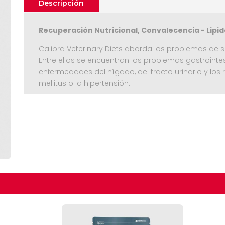
Descripción
Recuperación Nutricional, Convalecencia - Lipid
Calibra Veterinary Diets aborda los problemas de 
Entre ellos se encuentran los problemas gastrointest
enfermedades del hígado, del tracto urinario y los
mellitus o la hipertensión.
La línea incluye comida seca y, en su caso, tambi
dieta enlatada. Hemos consultado todas las recet
expertos europeos en nutrición y dietas clínicas. Es
Seguir C
estudios independientes y el uso de ingredientes d
dietas veterinarias Calibra sean tan eficaces.