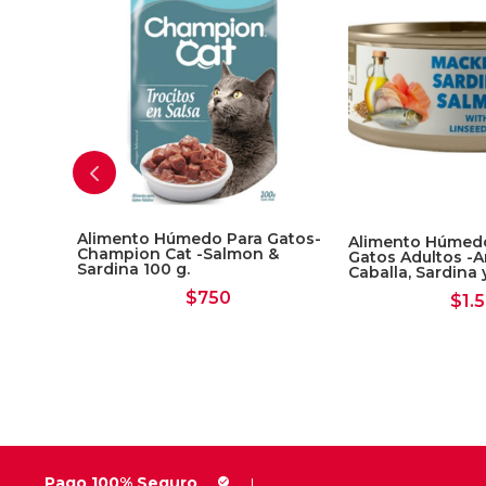
Alimento Húmedo Para Gatos-
Alimento Húmedo
Champion Cat -Salmon &
Gatos Adultos -A
Sardina 100 g.
Caballa, Sardina 
chorros
$
750
$
1.
ilos
Pago 100% Seguro
check_circle