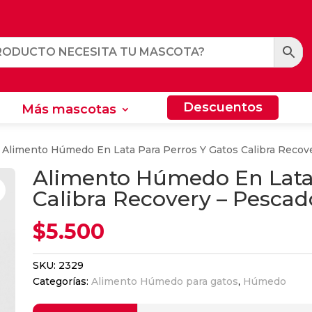
Descuentos
Más mascotas
Descuentos
Más mascotas
 Alimento Húmedo En Lata Para Perros Y Gatos Calibra Recov
Alimento Húmedo En Lata 
Calibra Recovery – Pescad
$
5.500
SKU:
2329
Categorías:
Alimento Húmedo para gatos
,
Húmedo