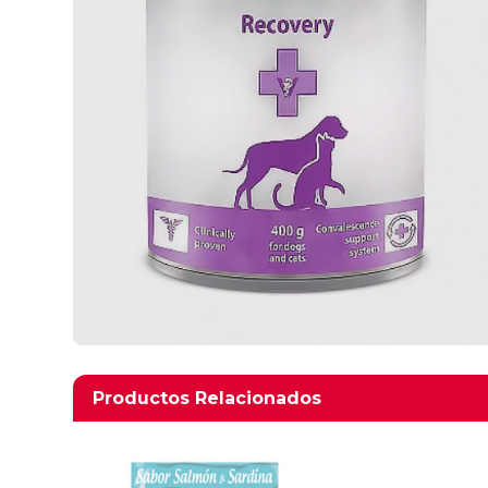
Productos relacionados
Productos Relacionados