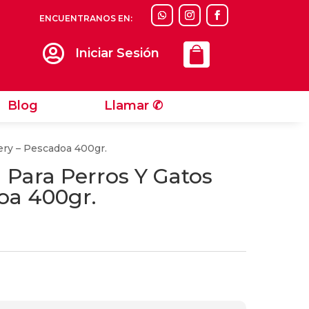
ENCUENTRANOS EN:
Llamar ✆

Iniciar Sesión
Blog
Llamar ✆
ery – Pescadoa 400gr.
Para Perros Y Gatos
oa 400gr.