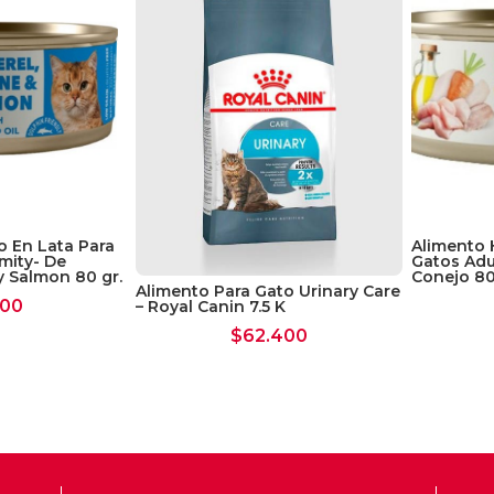
 En Lata Para
Alimento 
mity- De
Gatos Adu
y Salmon 80 gr.
Conejo 80
Alimento Para Gato Urinary Care
500
– Royal Canin 7.5 K
$
62.400