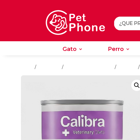
Gato
Perro
Gato
Perro
Inicio
/
Alimentos
/
Alimentos Para Gatos
/
Húmedo
/