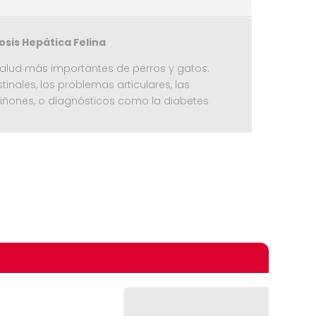
osis Hepática Felina
salud más importantes de perros y gatos.
inales, los problemas articulares, las
 riñones, o diagnósticos como la diabetes
én ofrecemos una alternativa en forma de
as y métodos de prueba con los principales
te énfasis en el respeto de los últimos
omprando
e la mejor calidad son los que hacen que las