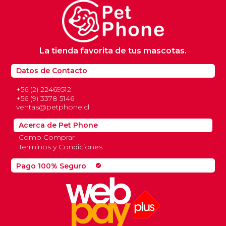
La tienda favorita de tus mascotas.
Datos de Contacto
+56 (2) 22469512
+56 (9) 3378 5146
ventas@petphone.cl
Acerca de Pet Phone
Como Comprar
Terminos y Condiciones
Pago 100% Seguro
check_circle