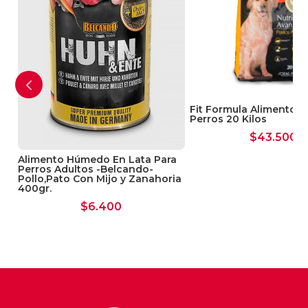
principales expertos europeos en nutrición y
dietas clínicas. Este énfasis en el respeto de
los últimos estudios independientes y el uso
de ingredientes de la mejor calidad son los
que hacen que las dietas veterinarias
Calibra sean tan eficaces.
Fit Formula Alimento P
Perros 20 Kilos
$
43.500
Alimento Húmedo En Lata Para
Perros Adultos -Belcando-
Pollo,Pato Con Mijo y Zanahoria
400gr.
$
6.400