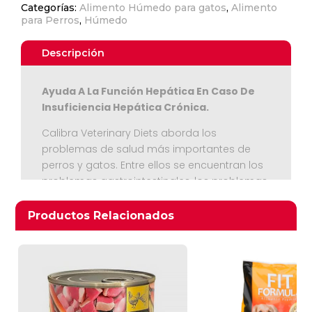
Categorías:
Alimento Húmedo para gatos
,
Alimento
para Perros
,
Húmedo
Descripción
Ayuda A La Función Hepática En Caso De
Insuficiencia Hepática Crónica.
Calibra Veterinary Diets aborda los
problemas de salud más importantes de
perros y gatos. Entre ellos se encuentran los
Ver Carrito
problemas gastrointestinales, los problemas
articulares, las enfermedades del hígado, del
Seguir Comprando
tracto urinario y los riñones, o diagnósticos
Productos relacionados
Productos Relacionados
como la diabetes mellitus o la hipertensión.
La línea incluye comida seca y, en su caso,
también ofrecemos una alternativa en forma
de dieta enlatada. Hemos consultado todas
las recetas y métodos de prueba con los