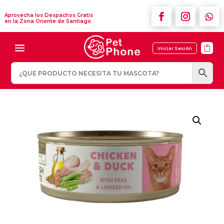
Aprovecha los Despachos Gratis
en la Zona Oriente de Santiago

Iniciar Sesión