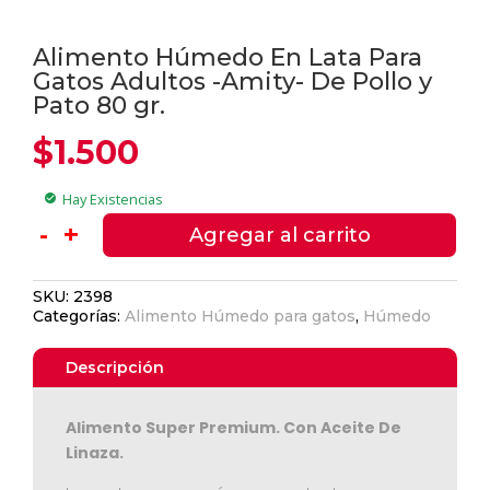
Alimento Húmedo En Lata Para
Gatos Adultos -Amity- De Pollo y
Pato 80 gr.
$
1.500
Hay Existencias
check_circle
Alimento
-
+
Agregar al carrito
Húmedo
En
SKU:
2398
Lata
Categorías:
Alimento Húmedo para gatos
,
Húmedo
Para
Gatos
Descripción
Adultos
-
Amity-
Alimento Super Premium. Con Aceite De
De
Linaza.
Pollo