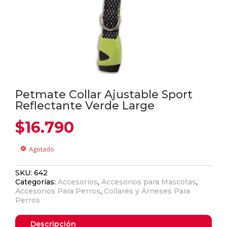
Petmate Collar Ajustable Sport
Reflectante Verde Large
$
16.790
Agotado
cancel
SKU:
642
Categorías:
Accesorios
,
Accesorios para Mascotas
,
Accesorios Para Perros
,
Collares y Arneses Para
Perros
Descripción