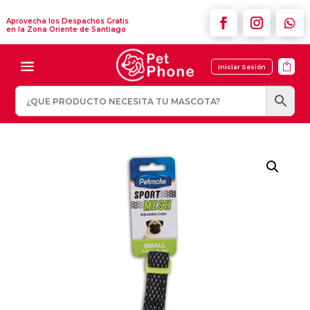
Aprovecha los Despachos Gratis
en la Zona Oriente de Santiago

Iniciar Sesión