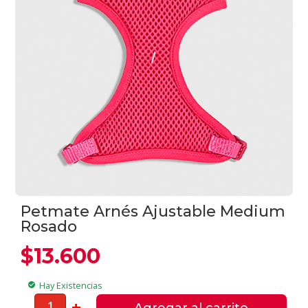
Petmate Arnés Ajustable Medium
Rosado
$
13.600
Hay Existencias
check_circle
Petmate
-
+
Agregar al carrito