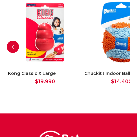
t
Kong Classic X Large
Chuckit ! Indoor Ball
$
19.990
$
14.400