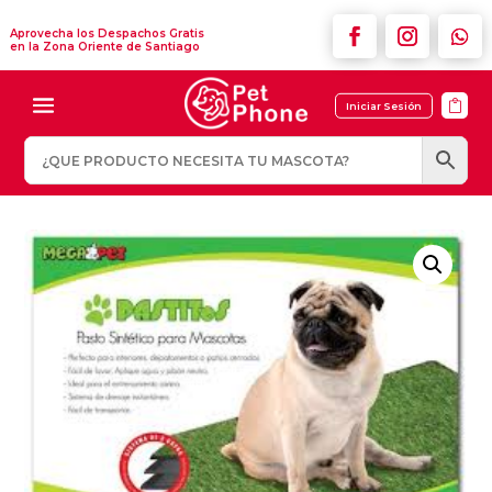
Aprovecha los Despachos Gratis
en la Zona Oriente de Santiago

Iniciar Sesión