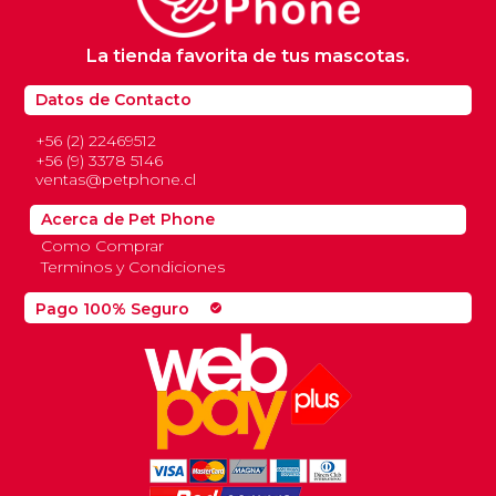
La tienda favorita de tus mascotas.
Datos de Contacto
+56 (2) 22469512
+56 (9) 3378 5146
ventas@petphone.cl
Acerca de Pet Phone
Como Comprar
Terminos y Condiciones
Pago 100% Seguro
check_circle