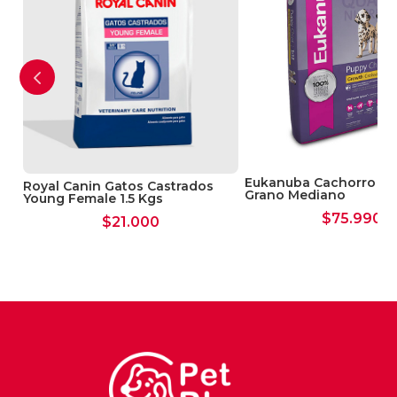
animal.
Si el heno se moja, cámbielo por heno
fresco. Es importante que siempre tenga
agua fresca y limpia.
Bolsa de papel de 850 grs.
Eukanuba Cachorro 15
s
Royal Canin Gatos Castrados
Grano Mediano
Young Female 1.5 Kgs
$
75.990
$
21.000