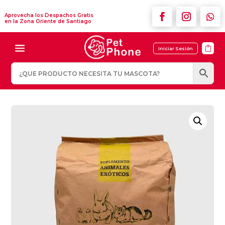
Aprovecha los Despachos Gratis
en la Zona Oriente de Santiago

Iniciar Sesión