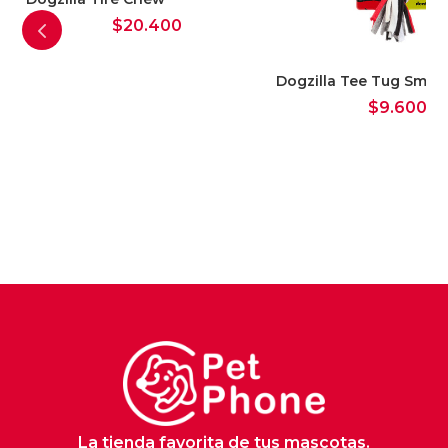
$
20.400
M,
Dogzilla Tee Tug Small
$
9.600
La tienda favorita de tus mascotas.