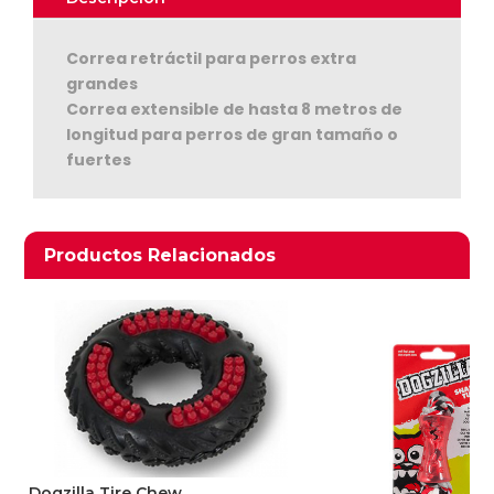
Correa retráctil para perros extra
grandes
Correa extensible de hasta 8 metros de
longitud para perros de gran tamaño o
fuertes
Ver Carrito
Seguir Comprando
Productos relacionados
Productos Relacionados
Dogzilla Tire Chew