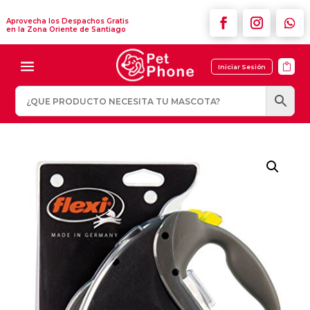
Aprovecha los Despachos Gratis
en la Zona Oriente de Santiago

Iniciar Sesión