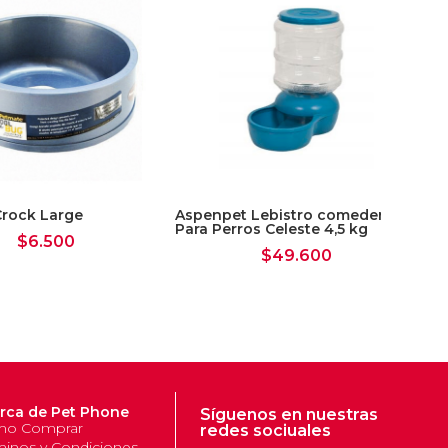
rock Large
Aspenpet Lebistro comedero
Pet
Para Perros Celeste 4,5 kg
Re
$
6.500
$
49.600
rca de Pet Phone
Síguenos en nuestras
o Comprar
redes sociuales
minos y Condiciones