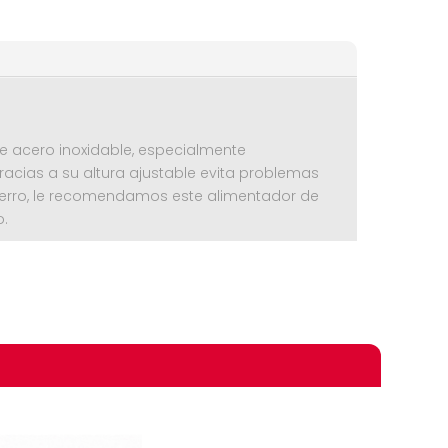
e acero inoxidable, especialmente
cias a su altura ajustable evita problemas
 perro, le recomendamos este alimentador de
o.
omprando