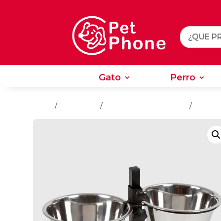
Gato
Perro
Gato
Perro
Inicio
/
Accesorios
/
Accesorios Para Perros
/
Comedo