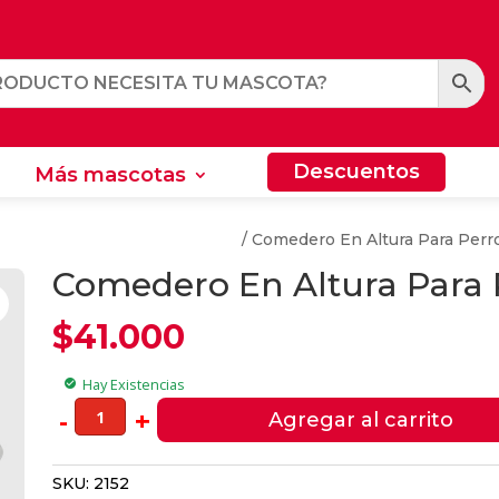
Descuentos
Más mascotas
Descuentos
Más mascotas
res y Bebedores Para Perros
/ Comedero En Altura Para Perro
Comedero En Altura Para P
$
41.000
Hay Existencias
check_circle
Comedero
-
+
Agregar al carrito
En
Altura
SKU:
2152
Para