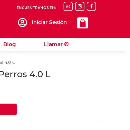
ENCUENTRANOS EN:
Llamar ✆

Iniciar Sesión
Blog
Llamar ✆
s 4.0 L
erros 4.0 L