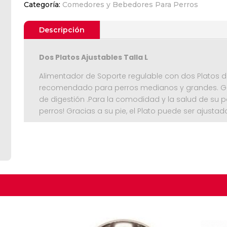
Categoría:
Comedores y Bebedores Para Perros
Perros
4.0
L
Descripción
cantidad
Dos Platos Ajustables Talla L
Alimentador de Soporte regulable con dos Platos d
recomendado para perros medianos y grandes. Gra
de digestión .Para la comodidad y la salud de su
perros! Gracias a su pie, el Plato puede ser ajustad
Seguir C