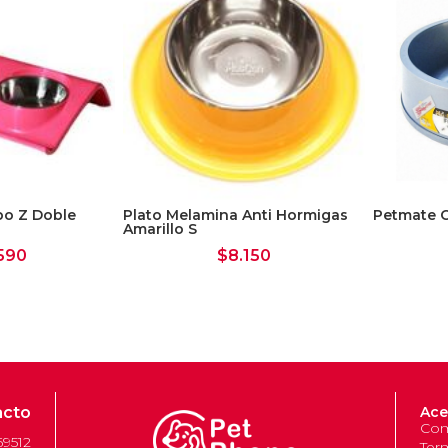
po Z Doble
Plato Melamina Anti Hormigas
Petmate C
Amarillo S
590
$
8.150
acto
Ace
Com
69512
Ter