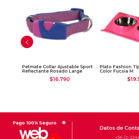
edero
Petmate Collar Ajustable Sport
Plato Fashion Ti
kg
Reflectante Rosado Large
Color Fucsia M
$
16.790
$
19.
Pago 100% Seguro
check_circle
Datos de Cont
+56 (2) 224