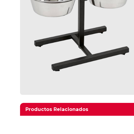
Productos relacionados
Productos Relacionados