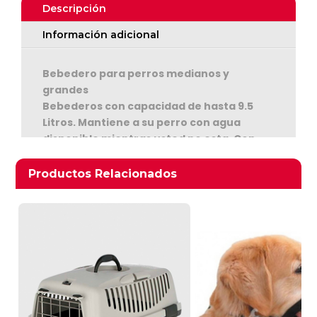
Descripción
Información adicional
Bebedero para perros medianos y
grandes
Bebederos con capacidad de hasta 9.5
Litros. Mantiene a su perro con agua
Ver Carrito
disponible mientras usted no esta. Con
tazón anti derrame
Seguir Comprando
Productos relacionados
Productos Relacionados