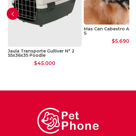
Mas Can Cabestro Anti
S
$
5.690
Jaula Transporte Gulliver N° 2
55x36x35 Poodle
$
45.000