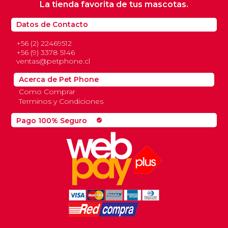
La tienda favorita de tus mascotas.
Datos de Contacto
+56 (2) 22469512
+56 (9) 3378 5146
ventas@petphone.cl
Acerca de Pet Phone
Como Comprar
Terminos y Condiciones
Pago 100% Seguro
check_circle