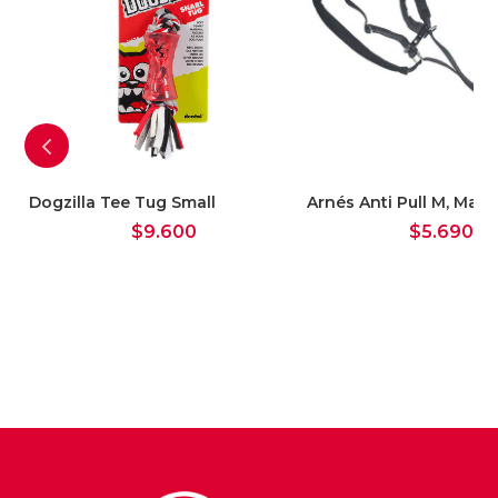
en azul, esta camisa es imprescindible
para cualquier chica de moda.
Dogzilla Tee Tug Small
Arnés Anti Pull M, Mas
$
9.600
$
5.690