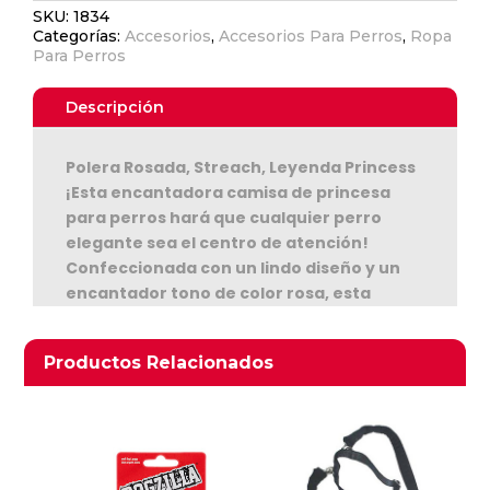
SKU:
1834
De
Categorías:
Accesorios
,
Accesorios Para Perros
,
Ropa
Algodon
Para Perros
-
Parisian
Descripción
Pet
Talla
Polera Rosada, Streach, Leyenda Princess
S
¡Esta encantadora camisa de princesa
cantidad
para perros hará que cualquier perro
elegante sea el centro de atención!
Ver Carrito
Confeccionada con un lindo diseño y un
encantador tono de color rosa, esta
Seguir Comprando
camisa de algodón es tan hermosa como
cómoda y duradera. El material 100%
Productos relacionados
Productos Relacionados
algodón se siente suave al tacto, es fácil
de limpiar y, sobre todo, hará que los
cachorros se sientan cómodos en todo
momento. Con la palabra "Princess"
bordada en blanco y una pequeña corona