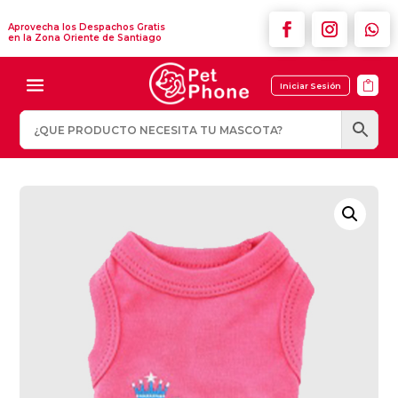
Aprovecha los Despachos Gratis
en la Zona Oriente de Santiago

Iniciar Sesión