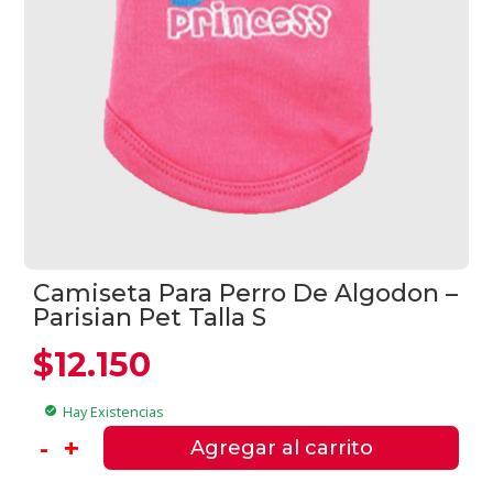
Camiseta Para Perro De Algodon –
Parisian Pet Talla S
$
12.150
Hay Existencias
check_circle
Camiseta
-
+
Agregar al carrito
Para
Perro