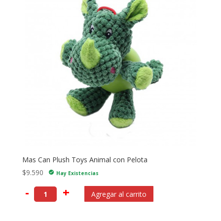
Mas Can Plush Toys Animal con Pelota
$
9.590
check_circle
Hay Existencias
-
+
Agregar al carrito