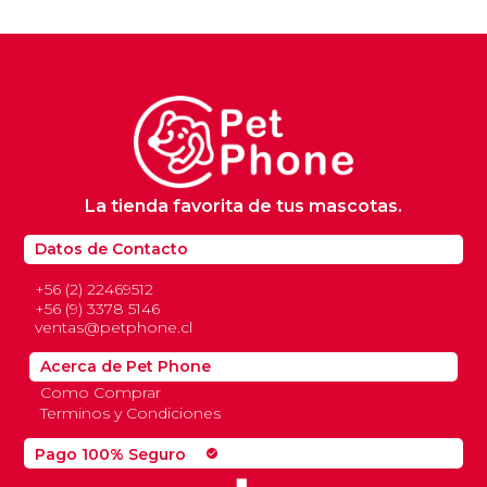
era:
es:
$4.900.
$3.900.
La tienda favorita de tus mascotas.
Datos de Contacto
+56 (2) 22469512
+56 (9) 3378 5146
ventas@petphone.cl
Acerca de Pet Phone
Como Comprar
Terminos y Condiciones
Pago 100% Seguro
check_circle