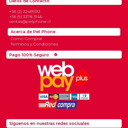
Datos de Contacto
+56 (2) 22469512
+56 (9) 3378 5146
ventas@petphone.cl
Acerca de Pet Phone
Como Comprar
Terminos y Condiciones
Pago 100% Seguro
check_circle
Síguenos en nuestras redes sociuales