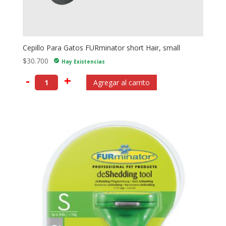
Cepillo Para Gatos FURminator short Hair, small
$
30.700
check_circle
Hay Existencias
-
+
Agregar al carrito