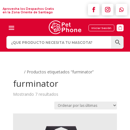
Aprovecha los Despachos Gratis
en la Zona Oriente de Santiago

Iniciar Sesión
Inicio
/ Productos etiquetados “furminator”
furminator
Ordenado
Mostrando 7 resultados
por
los
últimos