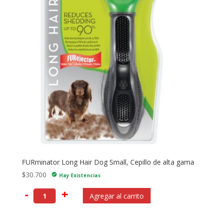
FURminator Long Hair Dog Small, Cepillo de alta gama
$
30.700
check_circle
Hay Existencias
-
+
Agregar al carrito