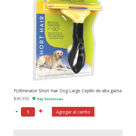
FURminator Short Hair Dog Large Cepillo de alta gama
$
40.950
check_circle
Hay Existencias
-
+
Agregar al carrito