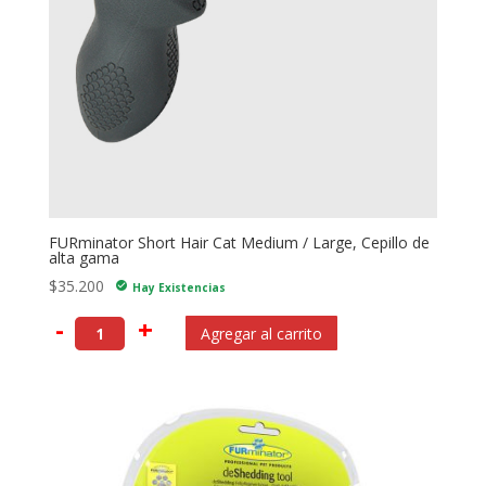
FURminator Short Hair Cat Medium / Large, Cepillo de
alta gama
$
35.200
check_circle
Hay Existencias
-
+
Agregar al carrito