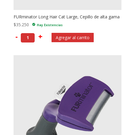
FURminator Long Hair Cat Large, Cepillo de alta gama
$
35.250
check_circle
Hay Existencias
-
+
Agregar al carrito