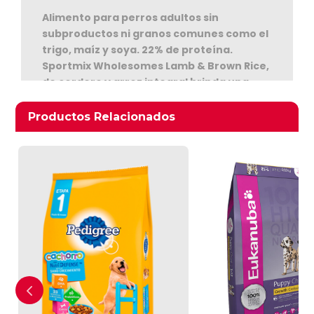
Alimento para perros adultos sin
subproductos ni granos comunes como el
trigo, maíz y soya. 22% de proteína.
Sportmix Wholesomes Lamb & Brown Rice,
de cordero y arroz integral brinda una
nutrición sana para tu perro. Formulado
Ver Carrito
con ingredientes sencillos y nutritivos,
Productos relacionados
Productos Relacionados
ofrece completa nutrición y una dieta
Seguir Comprando
equilibrada. No contiene colorantes,
saborizantes ni conservantes artificiales.