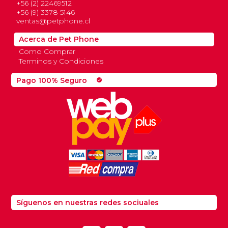
+56 (2) 22469512
+56 (9) 3378 5146
ventas@petphone.cl
Acerca de Pet Phone
Como Comprar
Terminos y Condiciones
Pago 100% Seguro
check_circle
Síguenos en nuestras redes sociuales