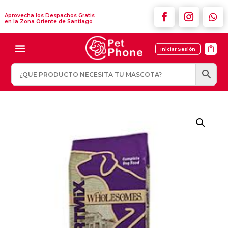
Aprovecha los Despachos Gratis
en la Zona Oriente de Santiago

Iniciar Sesión