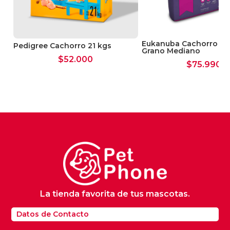
Eukanuba Cachorro 15
s
Pedigree Cachorro 21 kgs
Grano Mediano
$
52.000
$
75.990
La tienda favorita de tus mascotas.
Datos de Contacto