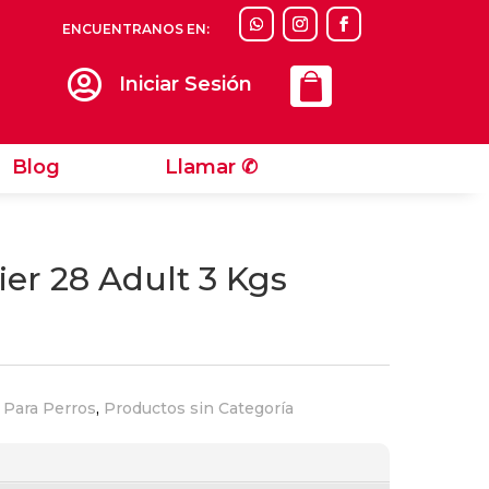
ENCUENTRANOS EN:
Llamar ✆

Iniciar Sesión
Blog
Llamar ✆
ier 28 Adult 3 Kgs
 Para Perros
,
Productos sin Categoría