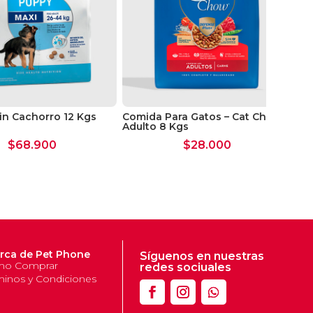
in Cachorro 12 Kgs
Comida Para Gatos – Cat Chow
Pe
Adulto 8 Kgs
$
68.900
$
28.000
rca de Pet Phone
Síguenos en nuestras
o Comprar
redes sociuales
minos y Condiciones