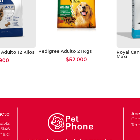
Pedigree Adulto 21 Kgs
Adulto 12 Kilos
Royal Can
Maxi
$
52.000
900
acto
Ace
Com
69512
Ter
 5146
e.cl