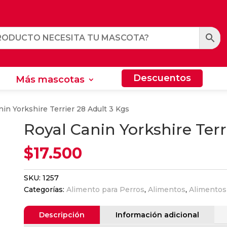
Descuentos
Más mascotas
Descuentos
Más mascotas
nin Yorkshire Terrier 28 Adult 3 Kgs
Royal Canin Yorkshire Terr
$
17.500
SKU:
1257
Categorías:
Alimento para Perros
,
Alimentos
,
Alimentos
Descripción
Información adicional