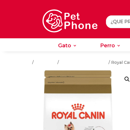
Gato
Perro
Gato
Perro
Inicio
/
Alimentos
/
Alimentos Para Perros
/ Royal Ca