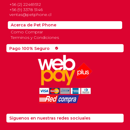
+56 (2) 22469512
+56 (9) 3378 5146
ventas@petphone.cl
Acerca de Pet Phone
Como Comprar
Terminos y Condiciones
Pago 100% Seguro
check_circle
Síguenos en nuestras redes sociuales