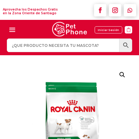
Aprovecha los Despachos Gratis
en la Zona Oriente de Santiago

Iniciar Sesión