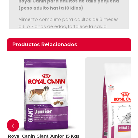
Royal Canin para adultos de talla pequeña
(peso adulto hasta 10 kilos)
Alimento completo para adultos de 6 meses
a 6 o 7 años de edad, fortalece la salud
dental y contiene un elevado contenido
energético
Productos relacionados
Productos Relacionados
Ver Carrito
Seguir Comprando
Royal Canin Giant Junior 15 Kgs