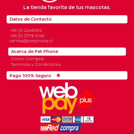
La tienda favorita de tus mascotas.
Datos de Contacto
+56 (2) 22469512
+56 (9) 3378 5146
ventas@petphone.cl
Acerca de Pet Phone
Como Comprar
Terminos y Condiciones
Pago 100% Seguro
check_circle