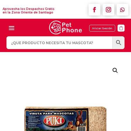
Aprovecha los Despachos Gratis
en la Zona Oriente de Santiago

Iniciar Sesión