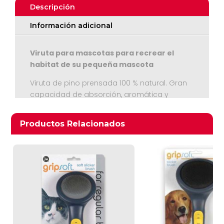
Descripción
Información adicional
Viruta para mascotas para recrear el
habitat de su pequeña mascota
Viruta de pino prensada 100 % natural. Gran
capacidad de absorción, aromática y
Ver Carrito
biodegradable
Seguir Comprando
Productos relacionados
Productos Relacionados