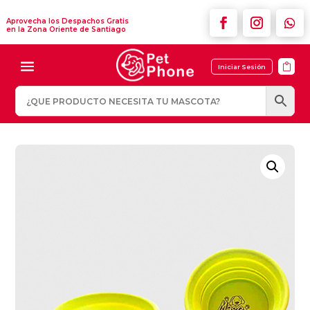
Aprovecha los Despachos Gratis
en la Zona Oriente de Santiago

Iniciar Sesión