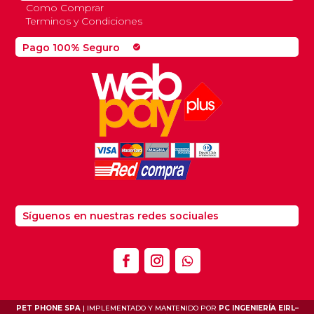
Como Comprar
Terminos y Condiciones
Pago 100% Seguro
check_circle
Síguenos en nuestras redes sociuales
PET PHONE SPA
| IMPLEMENTADO Y MANTENIDO POR
PC INGENIERÍA EIRL
–