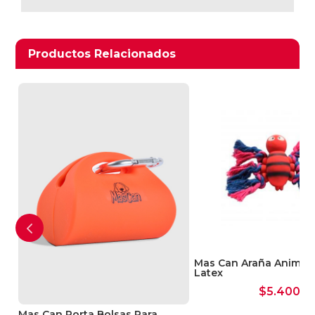
Productos relacionados
Productos Relacionados
on
Mas Can Araña Animal 
Latex
$
5.400
Mas Can Porta Bolsas Para