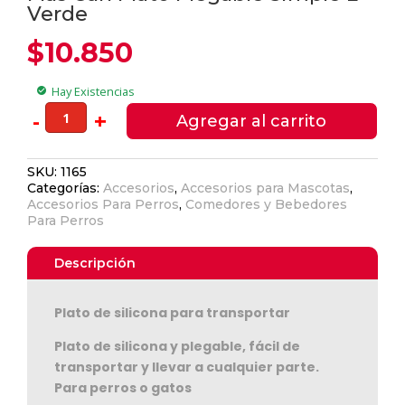
Verde
$
10.850
Hay Existencias
check_circle
Mas
-
+
Agregar al carrito
Can
Plato
SKU:
1165
Plegable
Categorías:
Accesorios
,
Accesorios para Mascotas
,
Simple
Accesorios Para Perros
,
Comedores y Bebedores
L
Para Perros
Verde
cantidad
Descripción
Ver Carrito
Plato de silicona para transportar
Seguir Comprando
Plato de silicona y plegable, fácil de
transportar y llevar a cualquier parte.
Para perros o gatos