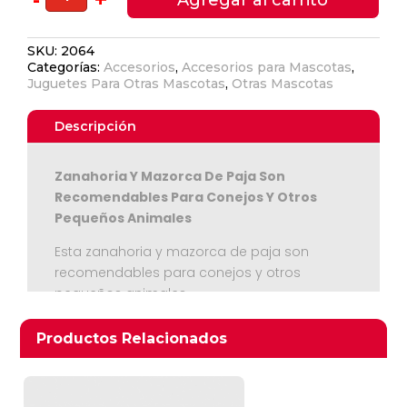
De
Paja
SKU:
2064
Para
Categorías:
Accesorios
,
Accesorios para Mascotas
,
Roedores
Juguetes Para Otras Mascotas
,
Otras Mascotas
y
Conejos
Descripción
-
Trixie-
Zanahoria Y Mazorca De Paja Son
15
Recomendables Para Conejos Y Otros
cm
Pequeños Animales
cantidad
Ver Carrito
Esta zanahoria y mazorca de paja son
recomendables para conejos y otros
Seguir Comprando
pequeños animales
Estos juguetes aseguran horas de juego
divertido y combinan el juego con la
Productos relacionados
Productos Relacionados
satisfacción del instinto natural de roer.