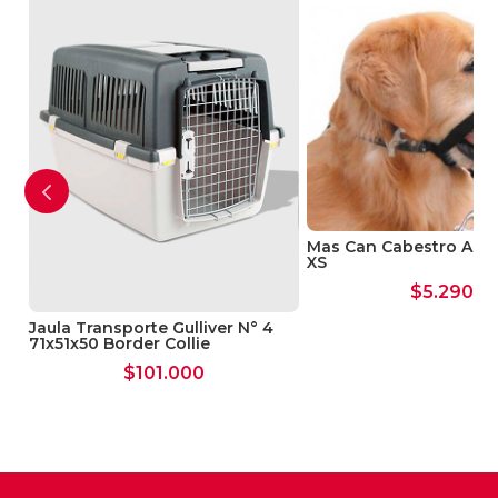
Mas Can Cabestro Anti
XS
$
5.290
Jaula Transporte Gulliver N° 4
71x51x50 Border Collie
$
101.000