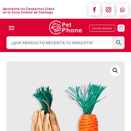
Aprovecha los Despachos Gratis
en la Zona Oriente de Santiago

Iniciar Sesión