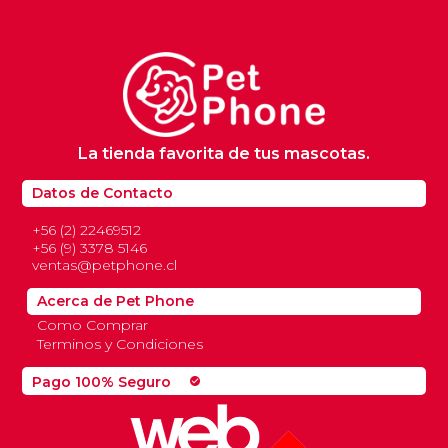
La tienda favorita de tus mascotas.
Datos de Contacto
+56 (2) 22469512
+56 (9) 3378 5146
ventas@petphone.cl
Acerca de Pet Phone
Como Comprar
Terminos y Condiciones
Pago 100% Seguro
check_circle