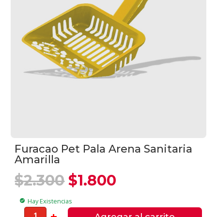
Furacao Pet Pala Arena Sanitaria
Amarilla
El
El
$
2.300
$
1.800
precio
precio
original
actual
Hay Existencias
check_circle
era:
es:
Furacao
-
+
Agregar al carrito