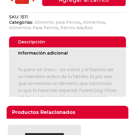
Para
Perro
SKU:
1511
Adulto
Categorías:
Alimento para Perros
,
Alimentos
,
-
Alimentos Para Perros
,
Perros Adultos
Dog
Chow-
Descripción
16.5
kg
Información adicional
cantidad
Tu perro es único - ya creció y le fascina ser
un miembro activo de tu familia. Es por eso
Ver Carrito
que se merece un alimento que nutra todo
lo que lo hace tan especial. Purina Dog Chow
Seguir Comprando
Adultos está específicamente formulado
con los nutrientes e ingredientes de calidad
que lo ayudarán a tener salud y vitalidad por
Productos relacionados
Productos Relacionados
muchos más años.
Beneficios