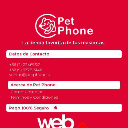
200.
La tienda favorita de tus mascotas.
Datos de Contacto
+56 (2) 22469512
+56 (9) 3378 5146
ventas@petphone.cl
Acerca de Pet Phone
Como Comprar
Terminos y Condiciones
Pago 100% Seguro
check_circle