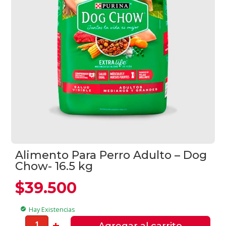
Alimento Para Perro Adulto – Dog
Chow- 16.5 kg
$
39.500
Hay Existencias
check_circle
Alimento
-
+
Agregar al carrito