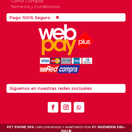
Como Comprar
Terminos y Condiciones
Pago 100% Seguro
check_circle
Síguenos en nuestras redes sociuales
PET PHONE SPA
| IMPLEMENTADO Y MANTENIDO POR
PC INGENIERÍA EIRL
–
ISAC®