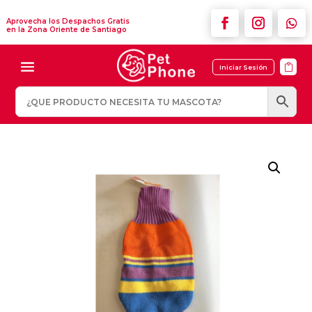
Aprovecha los Despachos Gratis
en la Zona Oriente de Santiago

Iniciar Sesión