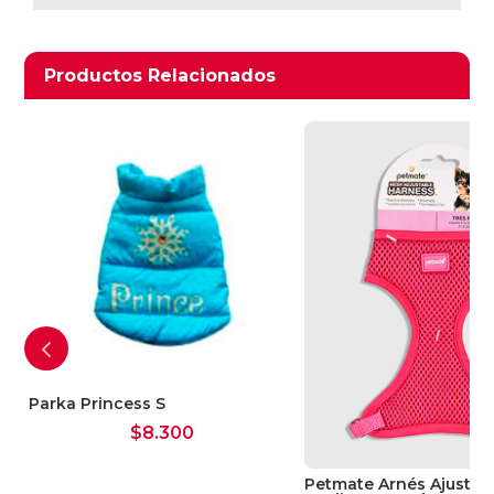
Productos relacionados
Productos Relacionados
Ver Carrito
Seguir Comprando
Parka Princess S
$
8.300
Petmate Arnés Ajustab