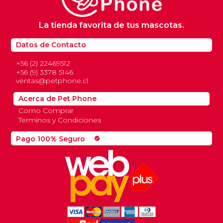
La tienda favorita de tus mascotas.
Datos de Contacto
+56 (2) 22469512
+56 (9) 3378 5146
ventas@petphone.cl
Acerca de Pet Phone
Como Comprar
Terminos y Condiciones
Pago 100% Seguro
check_circle