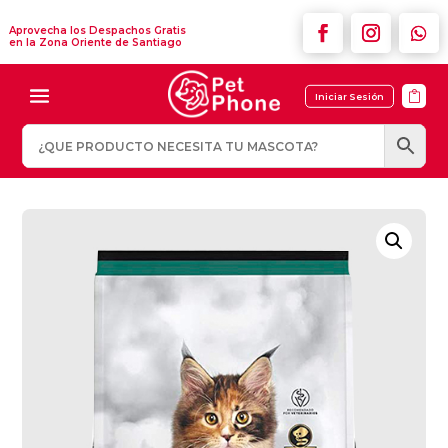
Aprovecha los Despachos Gratis
en la Zona Oriente de Santiago

Iniciar Sesión