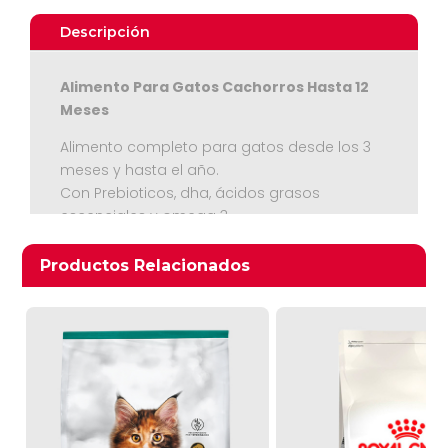
Descripción
Alimento Para Gatos Cachorros Hasta 12
Meses
Alimento completo para gatos desde los 3
meses y hasta el año.
Con Prebioticos, dha, ácidos grasos
Ver Carrito
escenciales y omega 3
Seguir Comprando
Productos relacionados
Productos Relacionados