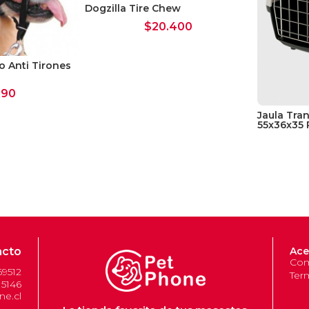
Dogzilla Tire Chew
$
20.400
 Anti Tirones
290
Jaula Tran
55x36x35 
acto
Ace
Com
69512
Ter
 5146
e.cl