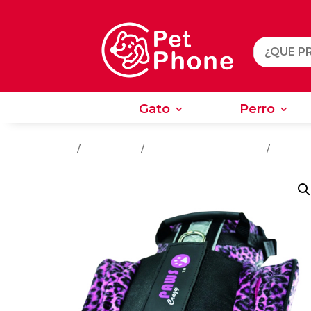
Gato
Perro
Gato
Perro
Inicio
/
Accesorios
/
Accesorios Para Perros
/
Ropa P