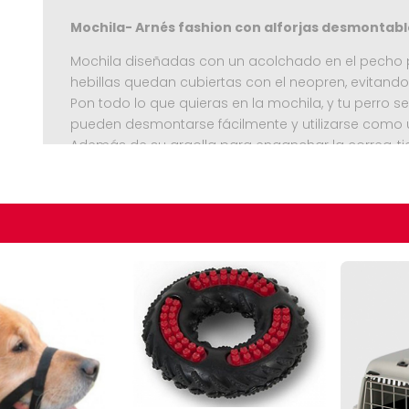
Mochila- Arnés fashion con alforjas desmontabl
Mochila diseñadas con un acolchado en el pecho p
hebillas quedan cubiertas con el neopren, evitando
Pon todo lo que quieras en la mochila, y tu perro se 
pueden desmontarse fácilmente y utilizarse como
Además de su argolla para enganchar la correa, ti
caminos difíciles.
Totalmente lavable.
Seguir C
Medidas: Pecho 25 a 37 cms Cintura: 23 a 49 cms