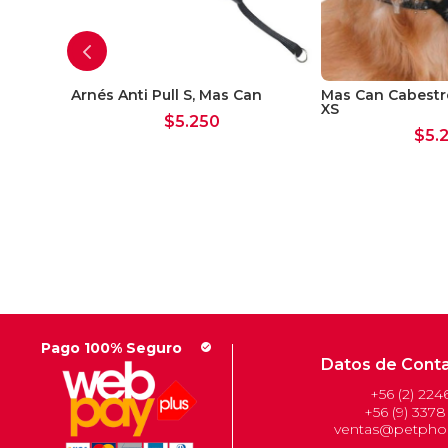
mbo
Arnés Anti Pull S, Mas Can
Mas Can Cabestro
XS
$
5.250
$
5.
Pago 100% Seguro
check_circle
Datos de Cont
+56 (2) 224
+56 (9) 3378
ventas@petphon