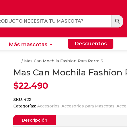
Descuentos
Más mascotas
Descuentos
Más mascotas
ara Perros
/ Mas Can Mochila Fashion Para Perro S
Mas Can Mochila Fashion 
$
22.490
SKU:
422
Categorías:
Accesorios
,
Accesorios para Mascotas
,
Acce
Descripción