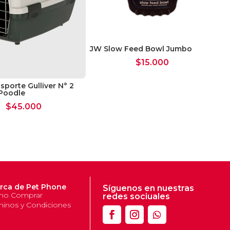
JW Slow Feed Bowl Jumbo
Arn
$
15.000
sporte Gulliver N° 2
Poodle
$
45.000
rca de Pet Phone
Síguenos en nuestras
o Comprar
redes sociuales
minos y Condiciones