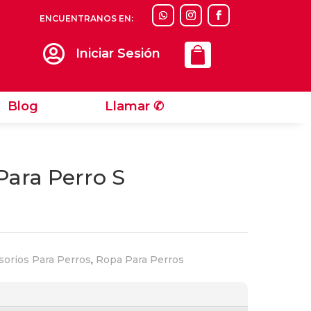
ENCUENTRANOS EN:
Llamar ✆

Iniciar Sesión
Blog
Llamar ✆
Para Perro S
sorios Para Perros
,
Ropa Para Perros