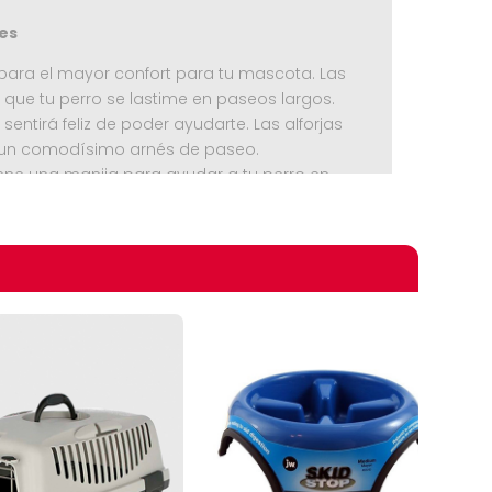
es
ara el mayor confort para tu mascota. Las
 que tu perro se lastime en paseos largos.
sentirá feliz de poder ayudarte. Las alforjas
 un comodísimo arnés de paseo.
ene una manija para ayudar a tu perro en
omprando