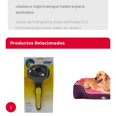
Jaulas o caja transportadora para
animales
Jaula de transporte para animales (no
homologada para viajes en avión)
Medidas 40 cms. ancho x 60 cms. largo x
Ver Carrito
36,5 alto
Productos relacionados
Productos Relacionados
Seguir Comprando