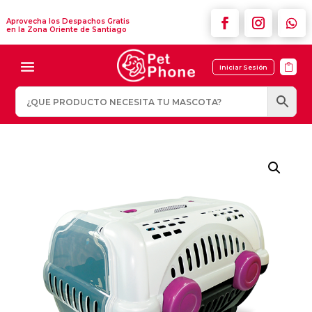
Aprovecha los Despachos Gratis
en la Zona Oriente de Santiago

Iniciar Sesión