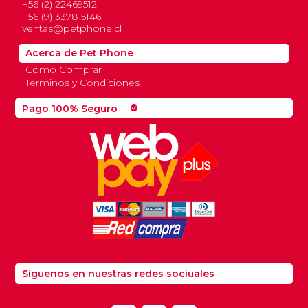
+56 (2) 22469512
+56 (9) 3378 5146
ventas@petphone.cl
Acerca de Pet Phone
Como Comprar
Terminos y Condiciones
Pago 100% Seguro
check_circle
Síguenos en nuestras redes sociuales