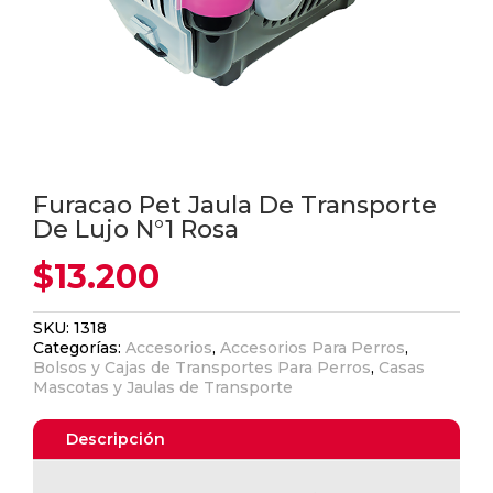
Furacao Pet Jaula De Transporte
De Lujo N°1 Rosa
$
13.200
SKU:
1318
Categorías:
Accesorios
,
Accesorios Para Perros
,
Bolsos y Cajas de Transportes Para Perros
,
Casas
Mascotas y Jaulas de Transporte
Descripción