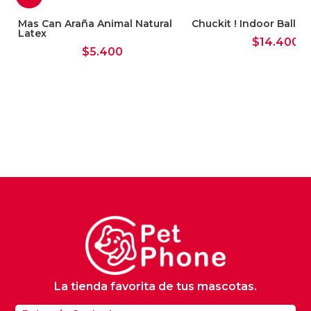
t
Mas Can Araña Animal Natural
Chuckit ! Indoor Ball
Latex
$
14.400
$
5.400
La tienda favorita de tus mascotas.