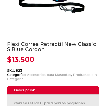
Flexi Correa Retractil New Classic
S Blue Cordon
$
13.500
SKU:
823
Categorías:
Accesorios para Mascotas
,
Productos sin
Categoría
Descripción
Correa retractil para perros pequeños