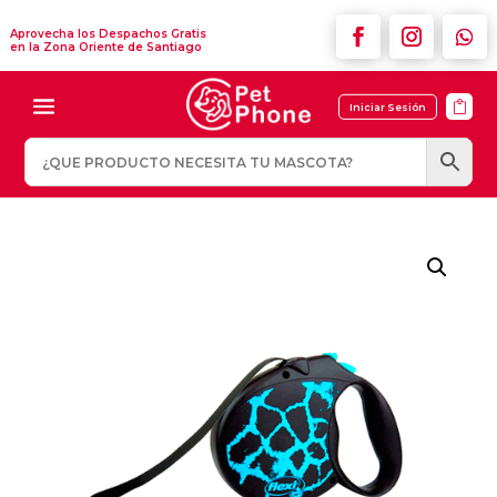
Aprovecha los Despachos Gratis
en la Zona Oriente de Santiago

Iniciar Sesión