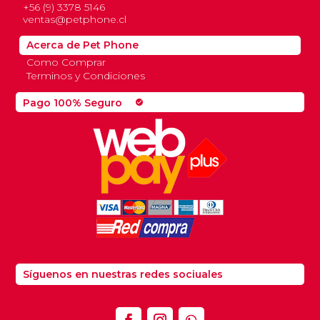
+56 (9) 3378 5146
ventas@petphone.cl
Acerca de Pet Phone
Como Comprar
Terminos y Condiciones
Pago 100% Seguro
check_circle
Síguenos en nuestras redes sociuales