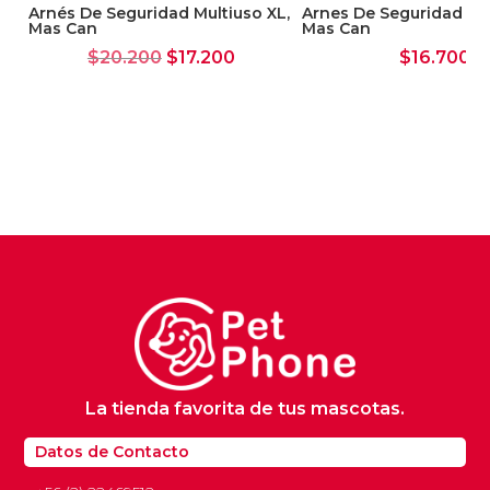
Arnés De Seguridad Multiuso XL,
Arnes De Seguridad Mul
Mas Can
Mas Can
El
El
$
20.200
$
17.200
$
16.700
precio
precio
original
actual
era:
es:
$20.200.
$17.200.
La tienda favorita de tus mascotas.
Datos de Contacto