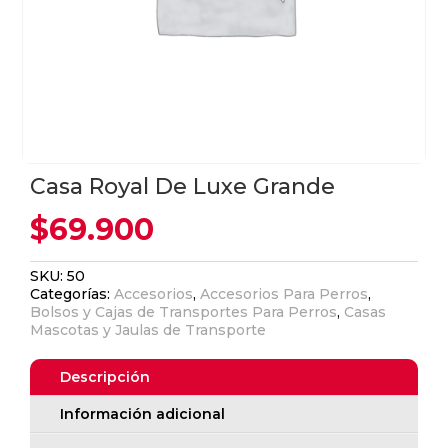
Casa Royal De Luxe Grande
$
69.900
SKU:
50
Categorías:
Accesorios
,
Accesorios Para Perros
,
Bolsos y Cajas de Transportes Para Perros
,
Casas
Mascotas y Jaulas de Transporte
Descripción
Información adicional