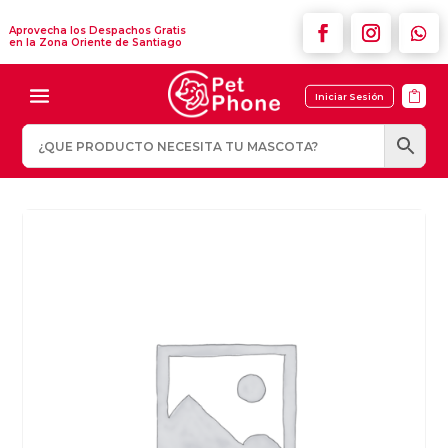
Aprovecha los Despachos Gratis
en la Zona Oriente de Santiago

Iniciar Sesión