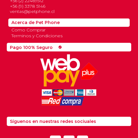
+56 (2) 22469512
+56 (9) 3378 5146
ventas@petphone.cl
Acerca de Pet Phone
Como Comprar
Terminos y Condiciones
Pago 100% Seguro
check_circle
Síguenos en nuestras redes sociuales