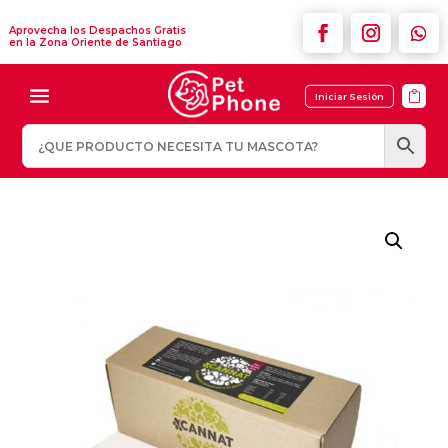
Aprovecha los Despachos Gratis
en la Zona Oriente de Santiago

Iniciar Sesión