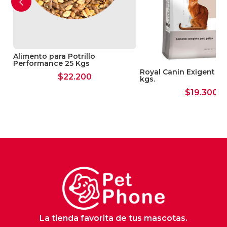
congelado (-18°C)
Alimento para Potrillo
Performance 25 Kgs
Royal Canin Exigent Gat
$
22.200
kgs.
$
19.300
La tienda favorita de tus mascotas.